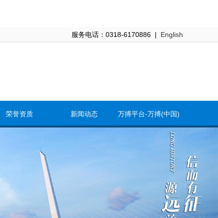
服务电话：0318-6170886 |
English
荣誉资质
新闻动态
万搏平台-万搏(中国)
一站式服务平台