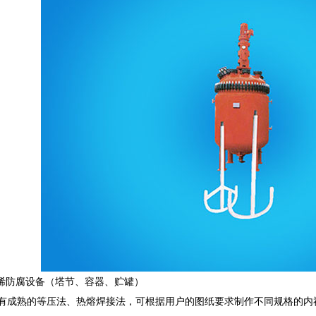
烯防腐设备（塔节、容器、贮罐）
公司有成熟的等压法、热熔焊接法，可根据用户的图纸要求制作不同规格的内衬