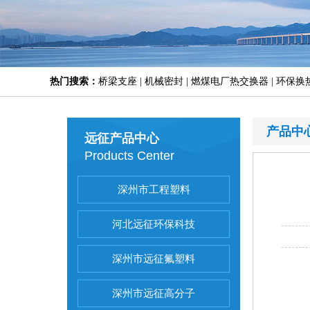
热门搜索：
桥梁支座 | 机械密封 | 燃煤电厂热交换器 | 环保换
产品中
远征产品中心
Products Center
深州市工程塑料
河北远征环保科技
深州市远征氟塑料
深州市远征高分子