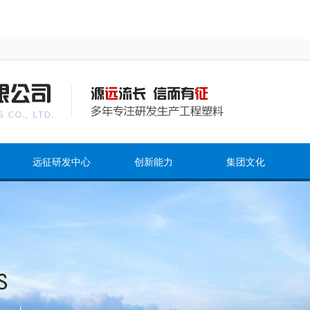
远征研发中心
创新能力
集团文化