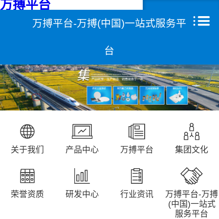
万搏平台
万搏平台-万搏(中国)一站式服务平
万搏平台
台
关于我们
产品中心
远征研发中心
创新能力
集团文化
关于我们
产品中心
万搏平台
集团文化
荣誉资质
荣誉资质
研发中心
行业资讯
万搏平台-万搏
新闻动态
(中国)一站式
服务平台