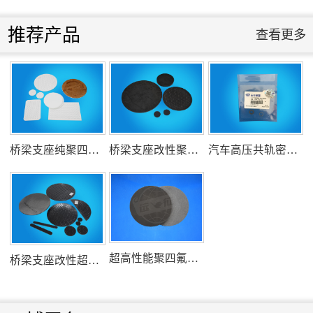
式...
推荐产品
查看更多
氟塑料行业兴氟沙龙...
组织客户体验深州蜜桃采摘...
衡水市委书记新项目开发参观...
桥梁支座纯聚四氟乙烯滑板
桥梁支座改性聚四氟乙烯滑板
汽车高压共轨密封圈
消防小组训练...
衡水安全局长参观...
超高性能聚四氟乙烯滑板
桥梁支座改性超高分子量聚乙烯滑板