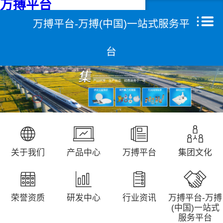
万搏平台
万搏平台-万搏(中国)一站式服务平
万搏平台
台
关于我们
产品中心
远征研发中心
创新能力
集团文化
关于我们
产品中心
万搏平台
集团文化
荣誉资质
荣誉资质
研发中心
行业资讯
万搏平台-万搏
新闻动态
(中国)一站式
服务平台