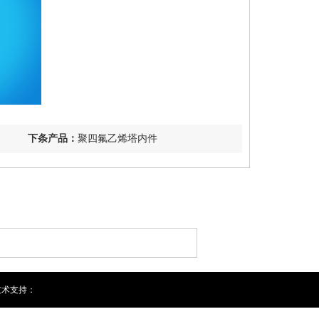
下条产品：
聚四氟乙烯塔内件
 技术支持：