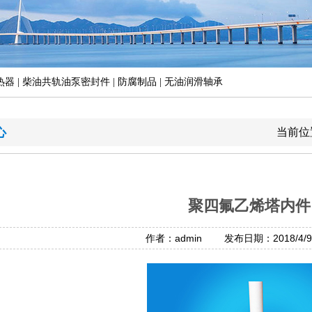
热器 | 柴油共轨油泵密封件 | 防腐制品 | 无油润滑轴承
心
当前位
聚四氟乙烯塔内件
作者：admin 发布日期：2018/4/9 1