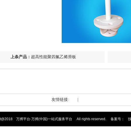
上条产品：
超高性能聚四氟乙烯滑板
友情链接:
|
ight@2018 万搏平台-万搏(中国)一站式服务平台 All rights reserved. 备案号：