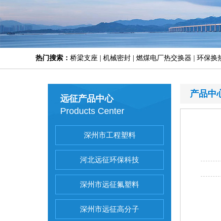
热门搜索：
桥梁支座 | 机械密封 | 燃煤电厂热交换器 | 环保换
产品中
远征产品中心
Products Center
深州市工程塑料
河北远征环保科技
深州市远征氟塑料
深州市远征高分子