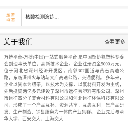
万搏平台-万搏(中
国)一站式服务平台
最 新
核酸检测演练...
动 态
万搏平台-万搏(中
国)一站式服务平台
国庆升旗仪式...
关于我们
查看更多
省发改委领导来我公司调研走访...
万搏平台-万搏(中国)一站式服务平台 是中国塑协氟塑料专委
会副理事长单位，高新技术企业。企业注册资金5000万元，
交通运输行业标准《桥梁支座用高分子材料
位于河北省深州经济开发区，南邻307国道与黄石高速公
路，东临深州火车站与大广高速公路，交通便利。 多年来，
企业以资本为纽带，以技术为支撑，以氟材料开发为主线，
滑板》 送审稿审查会在京召开...
先后投资两亿多元建设了深州市远征氟塑料有限公司、深州
市远征高分子复合材料有限公司和河北远征环保科技有限公
河北省科学院与远征环保科技有限公司能源
司，形成了一个产品互补、资源共享，互惠互利，集产品研
发、生产制造、销售服务为一体的产业集群。 企业先后与清
华大学、西安交大、上海交大...
与环境新材料成果转化基地签约暨揭牌仪