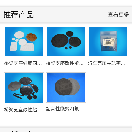
式...
推荐产品
查看更多
氟塑料行业兴氟沙龙...
组织客户体验深州蜜桃采摘...
衡水市委书记新项目开发参观...
桥梁支座纯聚四氟乙烯滑板
桥梁支座改性聚四氟乙烯滑板
汽车高压共轨密封圈
消防小组训练...
衡水安全局长参观...
超高性能聚四氟乙烯滑板
桥梁支座改性超高分子量聚乙烯滑板