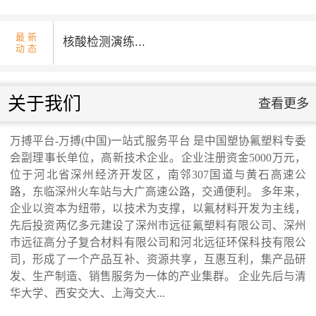
万搏平台-万搏(中
国)一站式服务平台
最 新
核酸检测演练...
动 态
万搏平台-万搏(中
国)一站式服务平台
国庆升旗仪式...
关于我们
查看更多
省发改委领导来我公司调研走访...
万搏平台-万搏(中国)一站式服务平台 是中国塑协氟塑料专委
会副理事长单位，高新技术企业。企业注册资金5000万元，
交通运输行业标准《桥梁支座用高分子材料
位于河北省深州经济开发区，南邻307国道与黄石高速公
路，东临深州火车站与大广高速公路，交通便利。 多年来，
企业以资本为纽带，以技术为支撑，以氟材料开发为主线，
滑板》 送审稿审查会在京召开...
先后投资两亿多元建设了深州市远征氟塑料有限公司、深州
市远征高分子复合材料有限公司和河北远征环保科技有限公
河北省科学院与远征环保科技有限公司能源
司，形成了一个产品互补、资源共享，互惠互利，集产品研
发、生产制造、销售服务为一体的产业集群。 企业先后与清
华大学、西安交大、上海交大...
与环境新材料成果转化基地签约暨揭牌仪